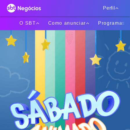
Perfil
O SBT
Como anunciar
Programas