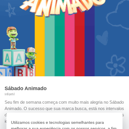
Sábado Animado
Infantil
Seu fim de semana começa com muito mais alegria no Sábado
Animado. O sucesso que sua marca busca, está nos intervalos
dos desenhos que fazem sucesso entre a garotada de todas as
idades, reunidos aqui.
Utilizamos cookies e tecnologias semelhantes para
melhorar a sua experiência com os nossos serviços, a fim