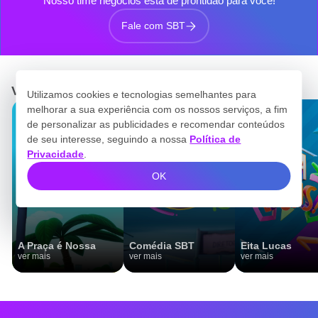
Nosso time negócios está de prontidão para você!
Fale com SBT
Veja mais programas de entretenimento
Utilizamos cookies e tecnologias semelhantes para
melhorar a sua experiência com os nossos serviços, a fim
de personalizar as publicidades e recomendar conteúdos
de seu interesse, seguindo a nossa
Política de
Privacidade
.
OK
A Praça é Nossa
Comédia SBT
Eita Lucas
ver mais
ver mais
ver mais