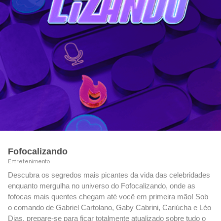
Fofocalizando
Entretenimento
Descubra os segredos mais picantes da vida das celebridades
enquanto mergulha no universo do Fofocalizando, onde as
fofocas mais quentes chegam até você em primeira mão! Sob
o comando de Gabriel Cartolano, Gaby Cabrini, Cariúcha e Léo
Dias, prepare-se para ficar totalmente atualizado sobre tudo o