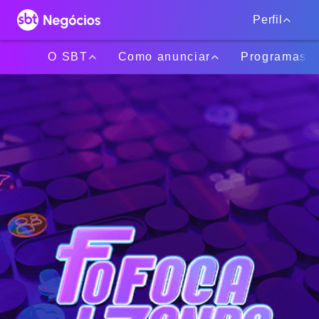
Perfil
O SBT
Como anunciar
Programas