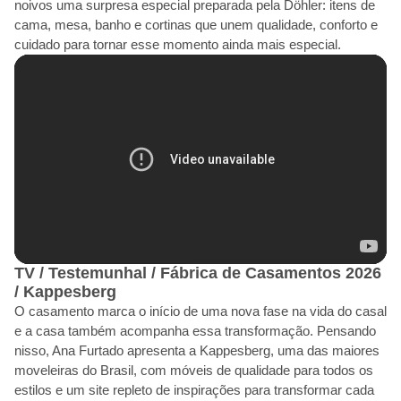
noivos uma surpresa especial preparada pela Döhler: itens de
cama, mesa, banho e cortinas que unem qualidade, conforto e
cuidado para tornar esse momento ainda mais especial.
TV / Testemunhal / Fábrica de Casamentos 2026
/ Kappesberg
O casamento marca o início de uma nova fase na vida do casal
e a casa também acompanha essa transformação. Pensando
nisso, Ana Furtado apresenta a Kappesberg, uma das maiores
moveleiras do Brasil, com móveis de qualidade para todos os
estilos e um site repleto de inspirações para transformar cada