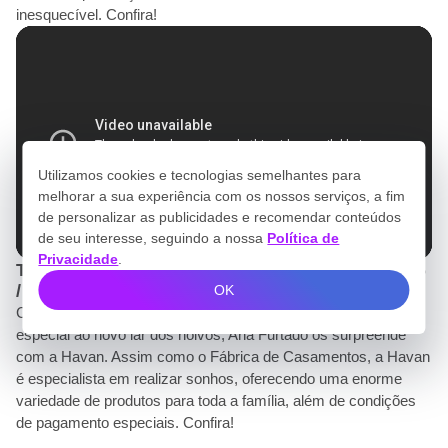
inesquecível. Confira!
Utilizamos cookies e tecnologias semelhantes para
melhorar a sua experiência com os nossos serviços, a fim
de personalizar as publicidades e recomendar conteúdos
de seu interesse, seguindo a nossa
Política de
Privacidade
.
TV / Testemunhal / Fábrica de Casamentos 2026
/ Havan
OK
Como diz o ditado, quem casa quer casa! E para dar um toque
especial ao novo lar dos noivos, Ana Furtado os surpreende
com a Havan. Assim como o Fábrica de Casamentos, a Havan
é especialista em realizar sonhos, oferecendo uma enorme
variedade de produtos para toda a família, além de condições
de pagamento especiais. Confira!