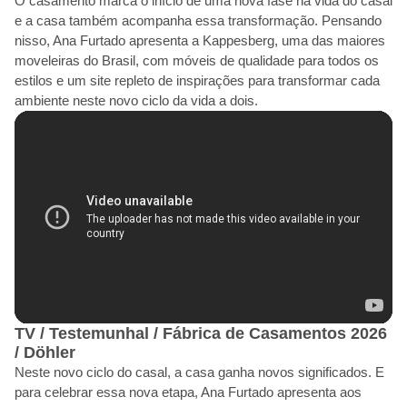
O casamento marca o início de uma nova fase na vida do casal
e a casa também acompanha essa transformação. Pensando
nisso, Ana Furtado apresenta a Kappesberg, uma das maiores
moveleiras do Brasil, com móveis de qualidade para todos os
estilos e um site repleto de inspirações para transformar cada
ambiente neste novo ciclo da vida a dois.
TV / Testemunhal / Fábrica de Casamentos 2026
/ Döhler
Neste novo ciclo do casal, a casa ganha novos significados. E
para celebrar essa nova etapa, Ana Furtado apresenta aos