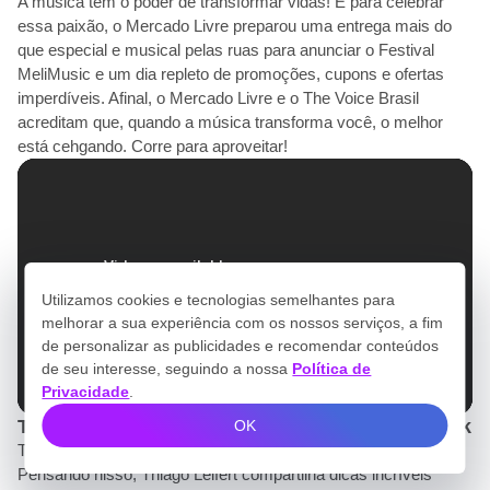
A música tem o poder de transformar vidas! E para celebrar
essa paixão, o Mercado Livre preparou uma entrega mais do
que especial e musical pelas ruas para anunciar o Festival
MeliMusic e um dia repleto de promoções, cupons e ofertas
imperdíveis. Afinal, o Mercado Livre e o The Voice Brasil
acreditam que, quando a música transforma você, o melhor
está cehgando. Corre para aproveitar!
Utilizamos cookies e tecnologias semelhantes para
melhorar a sua experiência com os nossos serviços, a fim
de personalizar as publicidades e recomendar conteúdos
de seu interesse, seguindo a nossa
Política de
Privacidade
.
TV / Testemunhal / The Voice Brasil 2025 / Tiktok
OK
Todo dia é uma oportunidade para aprender algo novo!
Pensando nisso, Thiago Leifert compartilha dicas incríveis