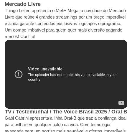
Mercado Livre
Thiago Leifert apresenta o Meli+ Mega, a novidade do Mercado
Livre que reúne 4 grandes streamings por um preço imperdível
e ainda garante conteúdos exclusivos logo após o programa.
Um combo imbatível para quem quer mais diversão pagando
menos! Confira!
TV / Testemunhal / The Voice Brasil 2025 / Oral B
Gabi Cabrini apresenta a linha Oral‑B que traz a confiança ideal
para brilhar em qualquer palco da vida. Com tecnologia
avançada para um sorriso mais saudável e ofertas imperdíveis,