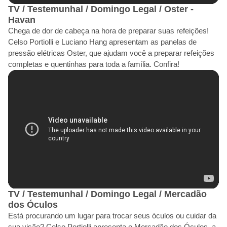
TV / Testemunhal / Domingo Legal / Oster -
Havan
Chega de dor de cabeça na hora de preparar suas refeições!
Celso Portiolli e Luciano Hang apresentam as panelas de
pressão elétricas Oster, que ajudam você a preparar refeições
completas e quentinhas para toda a família. Confira!
TV / Testemunhal / Domingo Legal / Mercadão
dos Óculos
Está procurando um lugar para trocar seus óculos ou cuidar da
sua visão? Celso Portiolli apresenta o Mercadão dos Óculos, a