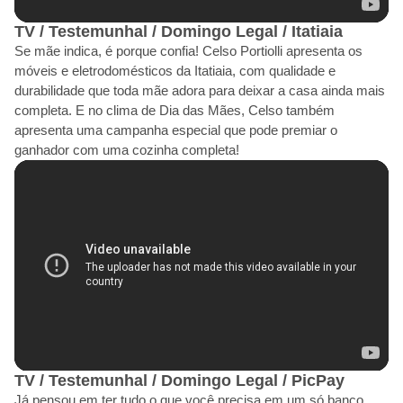
TV / Testemunhal / Domingo Legal / Itatiaia
Se mãe indica, é porque confia! Celso Portiolli apresenta os
móveis e eletrodomésticos da Itatiaia, com qualidade e
durabilidade que toda mãe adora para deixar a casa ainda mais
completa. E no clima de Dia das Mães, Celso também
apresenta uma campanha especial que pode premiar o
ganhador com uma cozinha completa!
TV / Testemunhal / Domingo Legal / PicPay
Já pensou em ter tudo o que você precisa em um só banco,