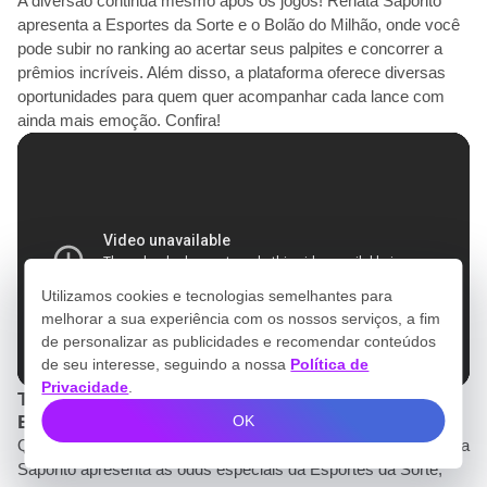
A diversão continua mesmo após os jogos! Renata Saporito
apresenta a Esportes da Sorte e o Bolão do Milhão, onde você
pode subir no ranking ao acertar seus palpites e concorrer a
prêmios incríveis. Além disso, a plataforma oferece diversas
oportunidades para quem quer acompanhar cada lance com
ainda mais emoção. Confira!
Utilizamos cookies e tecnologias semelhantes para
melhorar a sua experiência com os nossos serviços, a fim
de personalizar as publicidades e recomendar conteúdos
de seu interesse, seguindo a nossa
Política de
Privacidade
.
TV / Testemunhal / Vem pro Jogo - Copa 2026 /
Esportes da Sorte
OK
Que tal acompanhar os jogos com ainda mais emoção? Renata
Saporito apresenta as odds especiais da Esportes da Sorte,